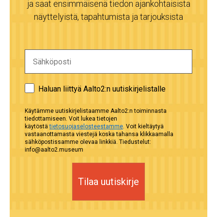
ja saat ensimmäisenä tiedon ajankohtaisista
näyttelyistä, tapahtumista ja tarjouksista
Haluan liittyä Aalto2:n uutiskirjelistalle
Käytämme uutiskirjelistaamme Aalto2:n toiminnasta
tiedottamiseen. Voit lukea tietojen
käytöstä
tietosuojaselosteestamme
. Voit kieltäytyä
vastaanottamasta viestejä koska tahansa klikkaamalla
sähköpostissamme olevaa linkkiä. Tiedustelut:
info@aalto2.museum
Tilaa uutiskirje