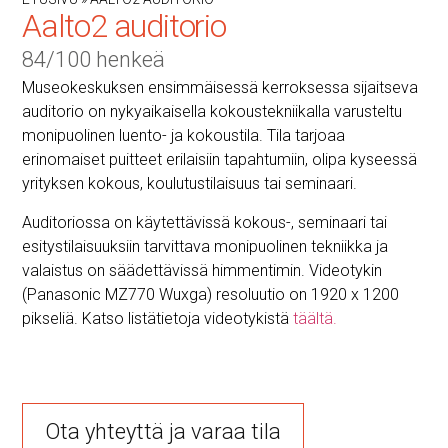
Aalto2 auditorio
84/100 henkeä
Museokeskuksen ensimmäisessä kerroksessa sijaitseva
auditorio on nykyaikaisella kokoustekniikalla varusteltu
monipuolinen luento- ja kokoustila. Tila tarjoaa
erinomaiset puitteet erilaisiin tapahtumiin, olipa kyseessä
yrityksen kokous, koulutustilaisuus tai seminaari.
Auditoriossa on käytettävissä kokous-, seminaari tai
esitystilaisuuksiin tarvittava monipuolinen tekniikka ja
valaistus on säädettävissä himmentimin. Videotykin
(Panasonic MZ770 Wuxga) resoluutio on 1920 x 1200
pikseliä. Katso listätietoja videotykistä
täältä.
Ota yhteyttä ja varaa tila