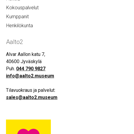
Kokouspalvelut
Kumppanit
Henkilökunta
Aalto2
Alvar Aallon katu 7,
40600 Jyväskylä
Puh.
044 790 9827
info@aalto2.museum
Tilavuokraus ja palvelut:
sales@aalto2.museum