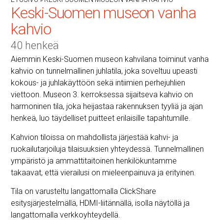
Keski-Suomen museon vanha
kahvio
40 henkeä
Aiemmin Keski-Suomen museon kahvilana toiminut vanha
kahvio on tunnelmallinen juhlatila, joka soveltuu upeasti
kokous- ja juhlakäyttöön sekä intiimien perhejuhlien
viettoon. Museon 3. kerroksessa sijaitseva kahvio on
harmoninen tila, joka heijastaa rakennuksen tyyliä ja ajan
henkeä, luo täydelliset puitteet erilaisille tapahtumille.
Kahvion tiloissa on mahdollista järjestää kahvi- ja
ruokailutarjoiluja tilaisuuksien yhteydessä. Tunnelmallinen
ympäristö ja ammattitaitoinen henkilökuntamme
takaavat, että vierailusi on mieleenpainuva ja erityinen.
Tila on varusteltu langattomalla ClickShare
esitysjärjestelmällä, HDMI-liitännällä, isolla näytöllä ja
langattomalla verkkoyhteydellä.