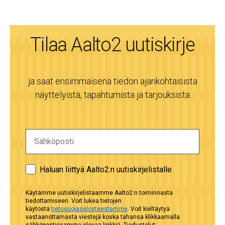
Tilaa Aalto2 uutiskirje
ja saat ensimmäisenä tiedon ajankohtaisista
näyttelyistä, tapahtumista ja tarjouksista
Haluan liittyä Aalto2:n uutiskirjelistalle
Käytämme uutiskirjelistaamme Aalto2:n toiminnasta
tiedottamiseen. Voit lukea tietojen
käytöstä
tietosuojaselosteestamme
. Voit kieltäytyä
vastaanottamasta viestejä koska tahansa klikkaamalla
sähköpostissamme olevaa linkkiä. Tiedustelut: