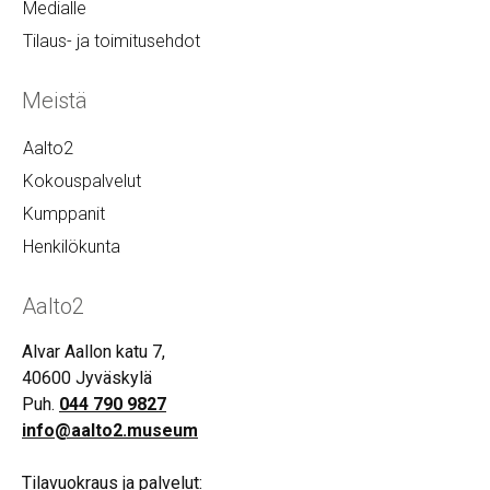
Medialle
Tilaus- ja toimitusehdot
Meistä
Aalto2
Kokouspalvelut
Kumppanit
Henkilökunta
Aalto2
Alvar Aallon katu 7,
40600 Jyväskylä
Puh.
044 790 9827
info@aalto2.museum
Tilavuokraus ja palvelut: