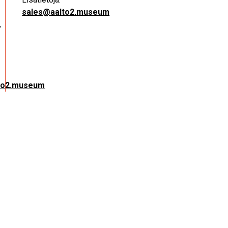
sales@aalto2.museum
,
lto2.museum