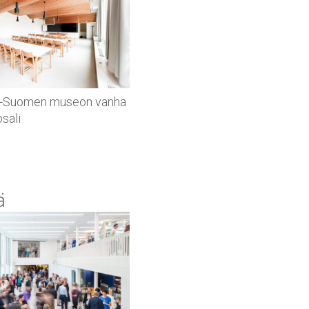
i-Suomen museon vanha
osali
ä