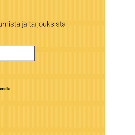
umista ja tarjouksista
aamalla