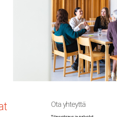
at
Ota yhteyttä
Tilavuokraus ja palvelut: