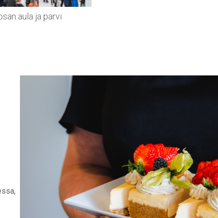
osan aula ja parvi
essa,