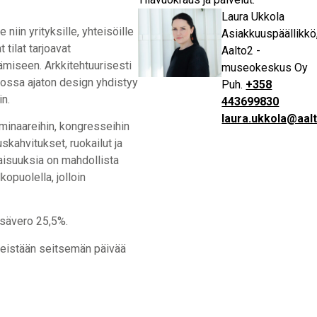
Laura Ukkola
e niin yrityksille, yhteisöille
Asiakkuuspäällikkö
 tilat tarjoavat
Aalto2 -
tämiseen. Arkkitehtuurisesti
museokeskus Oy
 jossa ajaton design yhdistyy
+358
in.
443699830
laura.ukkola@aa
minaareihin, kongresseihin
uskahvitukset, ruokailut ja
ilaisuuksia on mahdollista
opuolella, jolloin
lisävero 25,5%.
meistään seitsemän päivää