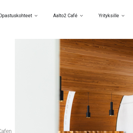
Opastuskohteet
Aalto2 Café
Yrityksille
 Cafen