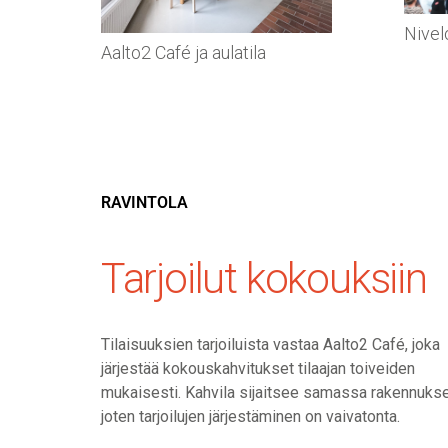
Nivel
Aalto2 Café ja aulatila
RAVINTOLA
Tarjoilut kokouksiin
Tilaisuuksien tarjoiluista vastaa Aalto2 Café, joka
järjestää kokouskahvitukset tilaajan toiveiden
mukaisesti. Kahvila sijaitsee samassa rakennuks
joten tarjoilujen järjestäminen on vaivatonta.