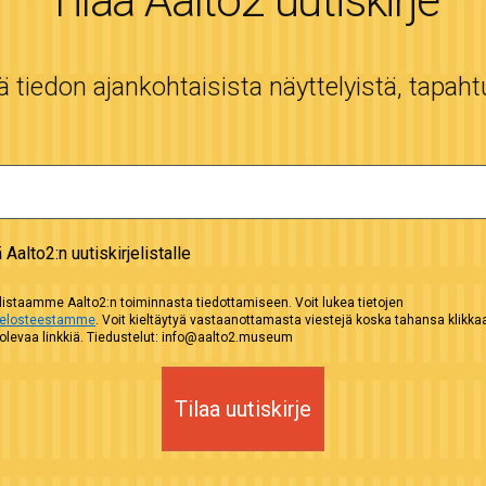
Tilaa Aalto2 uutiskirje
tiedon ajankohtaisista näyttelyistä, tapaht
ä Aalto2:n uutiskirjelistalle
istaamme Aalto2:n toiminnasta tiedottamiseen. Voit lukea tietojen
selosteestamme
. Voit kieltäytyä vastaanottamasta viestejä koska tahansa klikk
evaa linkkiä. Tiedustelut: info@aalto2.museum
Tilaa uutiskirje