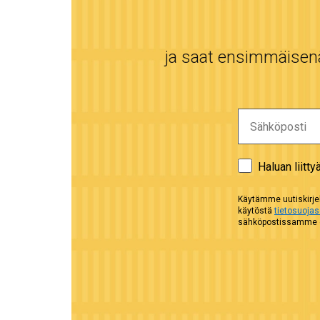
ja saat ensimmäisenä 
Haluan liitty
Käytämme uutiskirjel
käytöstä
tietosuoja
sähköpostissamme ol