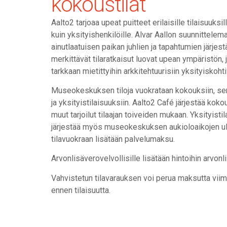
kokoustilat
Aalto2 tarjoaa upeat puitteet erilaisille tilaisuuksill
kuin yksityishenkilöille. Alvar Aallon suunnittelemat
ainutlaatuisen paikan juhlien ja tapahtumien järjes
merkittävät tilaratkaisut luovat upean ympäristön,
tarkkaan mietittyihin arkkitehtuurisiin yksityiskohti
Museokeskuksen tiloja vuokrataan kokouksiin, se
ja yksityistilaisuuksiin. Aalto2 Café järjestää koko
muut tarjoilut tilaajan toiveiden mukaan. Yksityist
järjestää myös museokeskuksen aukioloaikojen ulk
tilavuokraan lisätään palvelumaksu.
Arvonlisäverovelvollisille lisätään hintoihin arvon
Vahvistetun tilavarauksen voi perua maksutta vii
ennen tilaisuutta.