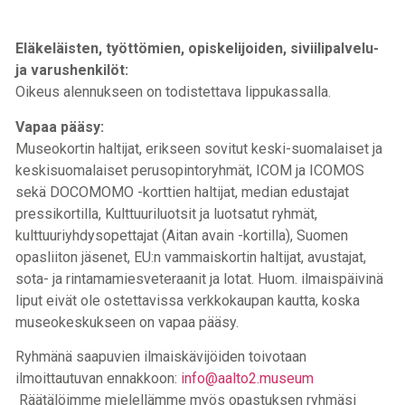
Eläkeläisten, työttömien, opiskelijoiden, siviilipalvelu-
ja varushenkilöt:
Oikeus alennukseen on todistettava lippukassalla.
Vapaa pääsy:
Museokortin haltijat, erikseen sovitut keski-suomalaiset ja
keskisuomalaiset perusopintoryhmät, ICOM ja ICOMOS
sekä DOCOMOMO -korttien haltijat, median edustajat
pressikortilla, Kulttuuriluotsit ja luotsatut ryhmät,
kulttuuriyhdysopettajat (Aitan avain -kortilla), Suomen
opasliiton jäsenet, EU:n vammaiskortin haltijat, avustajat,
sota- ja rintamamiesveteraanit ja lotat. Huom. ilmaispäivinä
liput eivät ole ostettavissa verkkokaupan kautta, koska
museokeskukseen on vapaa pääsy.
Ryhmänä saapuvien ilmaiskävijöiden toivotaan
ilmoittautuvan ennakkoon:
info@aalto2.museum
Räätälöimme mielellämme myös opastuksen ryhmäsi