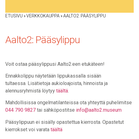
ETUSIVU
»
VERKKOKAUPPA
»
AALTO2: PÄÄSYLIPPU
Aalto2: Pääsylippu
Voit ostaa pääsylippusi Aalto2:een etukäteen!
Ennakkolippu näytetään lippukassalla sisään
tultaessa.
Lisätietoja aukioloajoista, hinnoista
ja
alennusryhmistä löytyy
täältä
.
Mahdollisissa ongelmatilanteissa ota yhteyttä puhelimitse
044 790 9827
tai
sähköpostitse
info@aalto2.museum
Pääsylippuun ei sisälly opastettua kierrosta. Opastetut
kierrokset voi varata
täältä