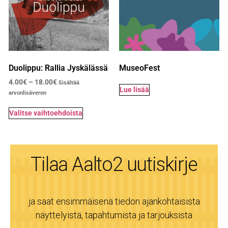
Duolippu: Rallia Jyskälässä
MuseoFest
4.00
€
–
18.00
€
Sisältää
Lue lisää
arvonlisäveron
Valitse vaihtoehdoista
Tilaa Aalto2 uutiskirje
ja saat ensimmäisenä tiedon ajankohtaisista
näyttelyistä, tapahtumista ja tarjouksista