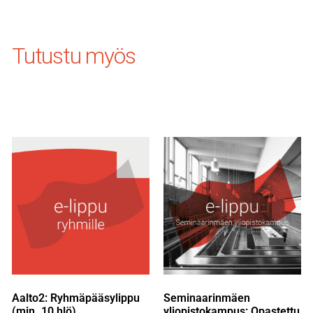
Tutustu myös
Aalto2: Ryhmäpääsylippu
Seminaarinmäen
(min. 10 hlö)
yliopistokampus: Opastettu