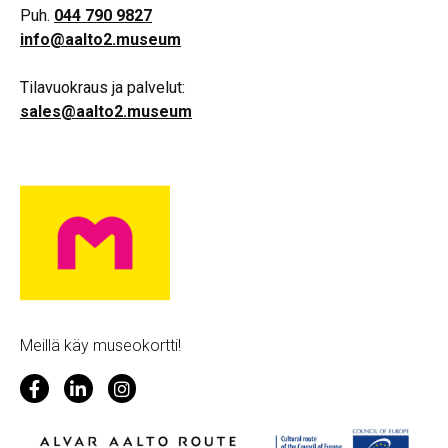
Puh.
044 790 9827
info@aalto2.museum
Tilavuokraus ja palvelut:
sales@aalto2.museum
Meillä käy museokortti!