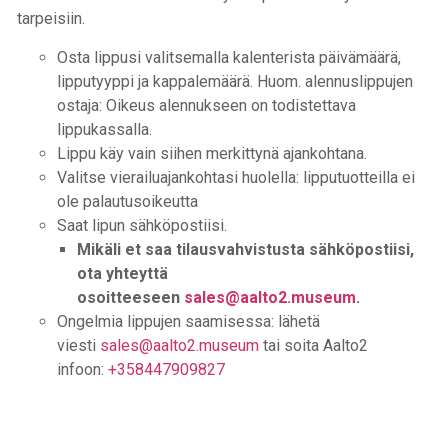
tarpeisiin.
Osta lippusi valitsemalla kalenterista päivämäärä,
lipputyyppi ja kappalemäärä. Huom. alennuslippujen
ostaja: Oikeus alennukseen on todistettava
lippukassalla.
Lippu käy vain siihen merkittynä ajankohtana.
Valitse vierailuajankohtasi huolella: lipputuotteilla ei
ole palautusoikeutta
Saat lipun sähköpostiisi.
Mikäli et saa tilausvahvistusta sähköpostiisi,
ota yhteyttä
osoitteeseen
sales@aalto2.museum
.
Ongelmia lippujen saamisessa: lähetä
viesti
sales@aalto2.museum
tai soita Aalto2
infoon:
+358447909827