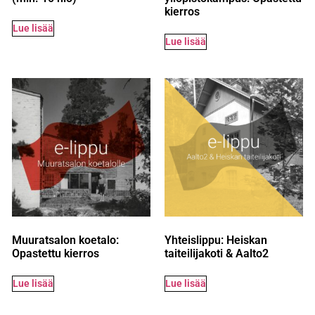
kierros
Lue lisää
Lue lisää
Muuratsalon koetalo:
Yhteislippu: Heiskan
Opastettu kierros
taiteilijakoti & Aalto2
Lue lisää
Lue lisää