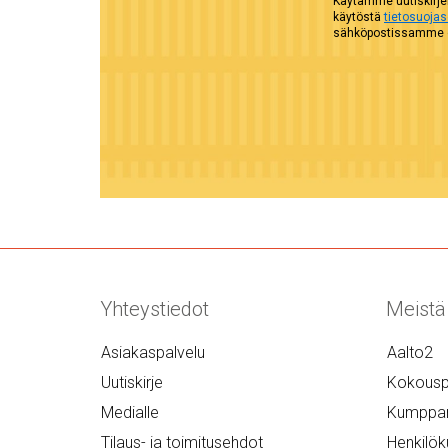
Käytämme uutiskirjel
käytöstä
tietosuoja
sähköpostissamme ol
Yhteystiedot
Meistä
Asiakaspalvelu
Aalto2
Uutiskirje
Kokousp
Medialle
Kumppan
Tilaus- ja toimitusehdot
Henkilök