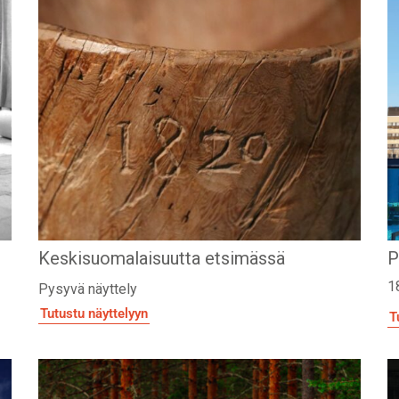
Keskisuomalaisuutta etsimässä
P
1
Pysyvä näyttely
Tutustu näyttelyyn
T