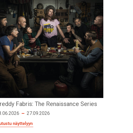
reddy Fabris: The Renaissance Series
3.06.2026
27.09.2026
utustu näyttelyyn