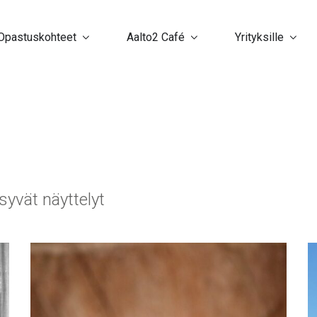
Opastuskohteet
Aalto2 Café
Yrityksille
syvät näyttelyt