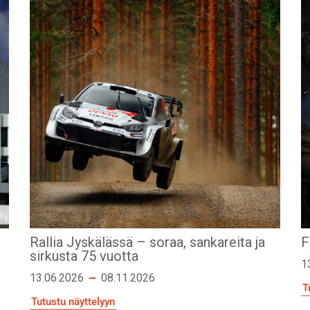
Rallia Jyskälässä – soraa, sankareita ja
F
sirkusta 75 vuotta
1
13.06.2026
08.11.2026
T
Tutustu näyttelyyn