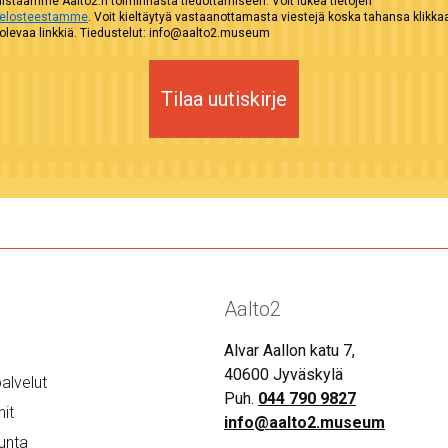
istaamme Aalto2:n toiminnasta tiedottamiseen. Voit lukea tietojen
selosteestamme
. Voit kieltäytyä vastaanottamasta viestejä koska tahansa klikk
evaa linkkiä. Tiedustelut: info@aalto2.museum
Tilaa uutiskirje
Aalto2
Alvar Aallon katu 7,
40600 Jyväskylä
alvelut
Puh.
044 790 9827
it
info@aalto2.museum
unta