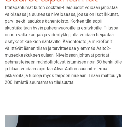
Iltatapahtumat kuten cocktail-tilaisuudet voidaan järjestää
valoisassa ja suuressa nivelosassa, jossa on isot ikkunat,
parvi sekä laadukas äänentoisto. Korkea tila sopii
akustiikaltaan hyvin puheenvuoroille ja esityksille. Tilassa
on iso valkokangas ja videotykki, jolla voidaan heijastaa
esitykset kaikkien nähtäville. Äänentoisto ja mikrofonit
välittävät äänen tilaan ja tarvittaessa ylemmäs Aalto2-
museokeskuksen aulaan. Nivelosaan johtavat portaat
pehmusteineen mahdollistavat istumisen noin 30 henkilölle
ja tilaan voidaan sijoittaa Alvar Aallon suunnittelemia
jakkaroita ja tuoleja myös tarpeen mukaan. Tilaan mahtuu yli
200 ihmistä seuraamaan tilaisuutta.