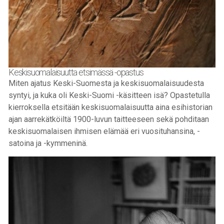
Keskisuomalaisuutta etsimässä -opastus
Miten ajatus Keski-Suomesta ja keskisuomalaisuudesta
syntyi, ja kuka oli Keski-Suomi -käsitteen isä? Opastetulla
kierroksella etsitään keskisuomalaisuutta aina esihistorian
ajan aarrekätköiltä 1900-luvun taitteeseen sekä pohditaan
keskisuomalaisen ihmisen elämää eri vuosituhansina, -
satoina ja -kymmeninä.