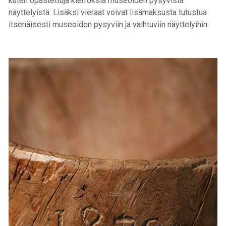
kuten opastettuja kierroksia museoiden pysyvistä
näyttelyistä. Lisäksi vieraat voivat lisämaksusta tutustua
itsenäisesti museoiden pysyviin ja vaihtuviin näyttelyihin.