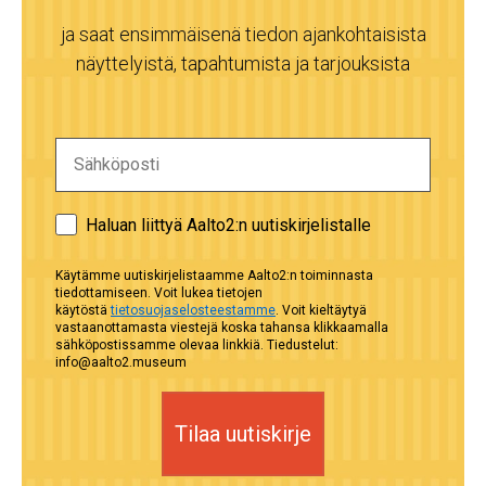
ja saat ensimmäisenä tiedon ajankohtaisista
näyttelyistä, tapahtumista ja tarjouksista
Haluan liittyä Aalto2:n uutiskirjelistalle
Käytämme uutiskirjelistaamme Aalto2:n toiminnasta
tiedottamiseen. Voit lukea tietojen
käytöstä
tietosuojaselosteestamme
. Voit kieltäytyä
vastaanottamasta viestejä koska tahansa klikkaamalla
sähköpostissamme olevaa linkkiä. Tiedustelut:
info@aalto2.museum
Tilaa uutiskirje