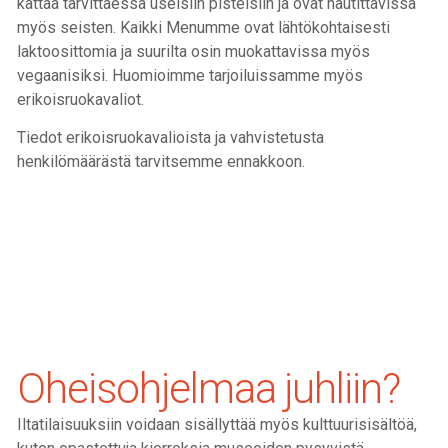
kattaa tarvittaessa useisiin pisteisiin ja ovat nautittavissa
myös seisten. Kaikki Menumme ovat lähtökohtaisesti
laktoosittomia ja suurilta osin muokattavissa myös
vegaanisiksi. Huomioimme tarjoiluissamme myös
erikoisruokavaliot.
Tiedot erikoisruokavalioista ja vahvistetusta
henkilömäärästä tarvitsemme ennakkoon.
Oheisohjelmaa juhliin?
Iltatilaisuuksiin voidaan sisällyttää myös kulttuurisisältöä,