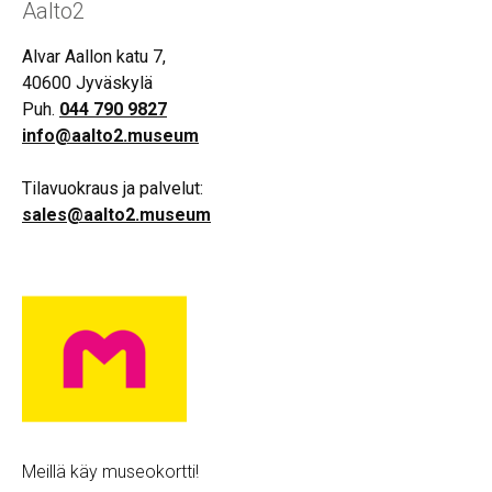
Aalto2
Alvar Aallon katu 7,
40600 Jyväskylä
Puh.
044 790 9827
info@aalto2.museum
Tilavuokraus ja palvelut:
sales@aalto2.museum
Meillä käy museokortti!