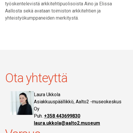
työskentelevistä arkkitehtipuolisoista Aino ja Elissa
Aallosta sekä avataan toimiston arkkitehtien ja
yhteistyökumppaneiden merkitystä.
Ota yhteyttä
Laura Ukkola
Asiakkuuspäällikkö, Aalto2 -museokeskus
Oy
+358 443699830
laura.ukkola@aalto2.museum