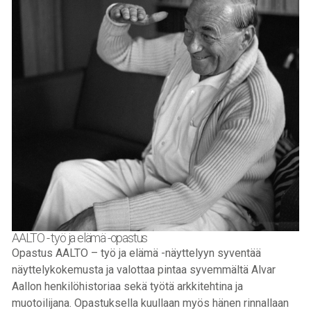
AALTO - työ ja elämä -opastus
Opastus AALTO – työ ja elämä -näyttelyyn syventää
näyttelykokemusta ja valottaa pintaa syvemmältä Alvar
Aallon henkilöhistoriaa sekä työtä arkkitehtina ja
muotoilijana. Opastuksella kuullaan myös hänen rinnallaan