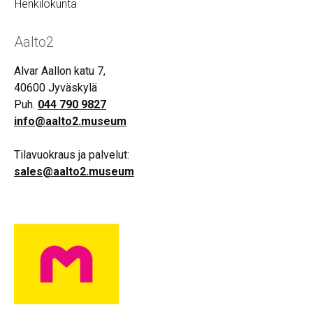
Henkilökunta
Aalto2
Alvar Aallon katu 7,
40600 Jyväskylä
Puh.
044 790 9827
info@aalto2.museum
Tilavuokraus ja palvelut:
sales@aalto2.museum