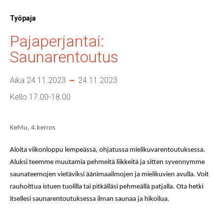
Työpaja
Pajaperjantai:
Saunarentoutus
Aika 24.11.2023
24.11.2023
Kello 17.00-18.00
KeMu, 4.kerros
Aloita viikonloppu lempeässä, ohjatussa mielikuvarentoutuksessa.
Aluksi teemme muutamia pehmeitä liikkeitä ja sitten syvennymme
saunateemojen vietäviksi äänimaailmojen ja mielikuvien avulla. Voit
rauhoittua istuen tuolilla tai pitkälläsi pehmeällä patjalla. Ota hetki
itsellesi saunarentoutuksessa ilman saunaa ja hikoilua.