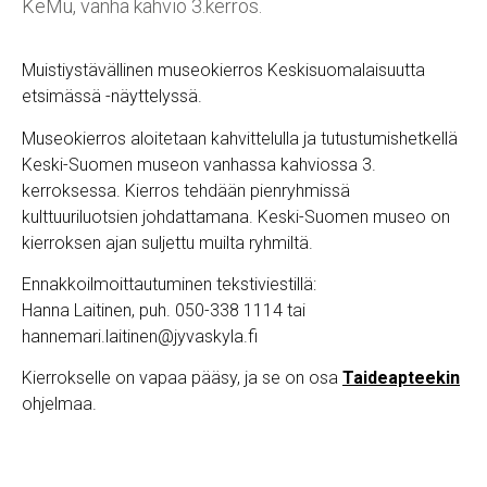
KeMu, vanha kahvio 3.kerros.
Muistiystävällinen museokierros Keskisuomalaisuutta
etsimässä -näyttelyssä.
Museokierros aloitetaan kahvittelulla ja tutustumishetkellä
Keski-Suomen museon vanhassa kahviossa 3.
kerroksessa. Kierros tehdään pienryhmissä
kulttuuriluotsien johdattamana. Keski-Suomen museo on
kierroksen ajan suljettu muilta ryhmiltä.
Ennakkoilmoittautuminen tekstiviestillä:
Hanna Laitinen, puh. 050-338 1114 tai
hannemari.laitinen@jyvaskyla.fi
Kierrokselle on vapaa pääsy, ja se on osa
Taideapteekin
ohjelmaa.