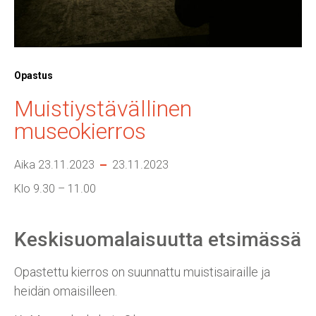
Opastus
Muistiystävällinen
museokierros
Aika 23.11.2023
23.11.2023
Klo 9.30 – 11.00
Keskisuomalaisuutta etsimässä
Opastettu kierros on suunnattu muistisairaille ja
heidän omaisilleen.