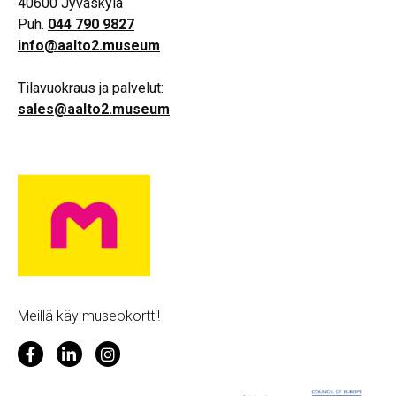
40600 Jyväskylä
Puh.
044 790 9827
info@aalto2.museum
Tilavuokraus ja palvelut:
sales@aalto2.museum
Meillä käy museokortti!