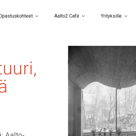
Opastuskohteet
Aalto2 Café
Yrityksille
uuri,
ä
: Aalto-