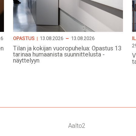
26
OPASTUS
13.08.2026
13.08.2026
I
2
en
Tilan ja kokijan vuoropuhelua: Opastus 13
tarinaa humaanista suunnittelusta -
V
näyttelyyn
t
Aalto2