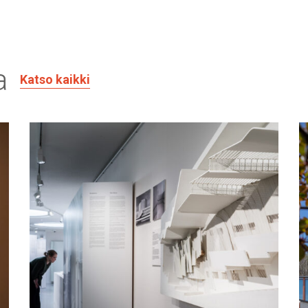
a
Katso kaikki