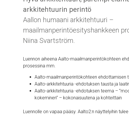
arkkitehtuurin perintö
Aallon humaani arkkitehtuuri
–
maailmanperintöesityshankkeen proj
Niina Svartström.
Luennon aiheena Aalto-maailmanperintökohteen ehd
prosessina mm.
Aalto-maailmanperintökohteen ehdottamisen t
Aalto-arkkitehtuuria -ehdotuksen tausta ja laat
Aalto-arkkitehtuuria -ehdotuksen teema – ”mode
kokeminen” – kokonaisuutena ja kohteittain
Luennolle on vapaa pääsy. Aalto2:n näyttelyihin tule