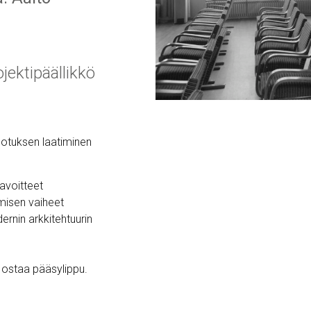
ektipäällikkö
otuksen laatiminen
avoitteet
imisen vaiheet
rnin arkkitehtuurin
e ostaa pääsylippu.