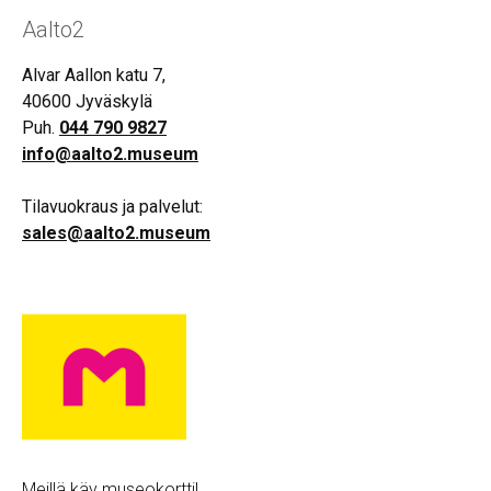
Aalto2
Alvar Aallon katu 7,
40600 Jyväskylä
Puh.
044 790 9827
info@aalto2.museum
Tilavuokraus ja palvelut:
sales@aalto2.museum
Meillä käy museokortti!