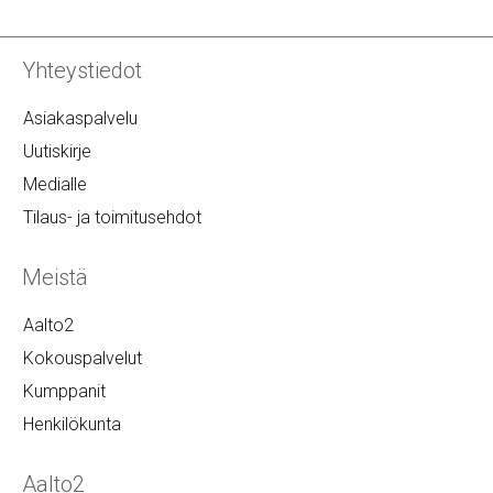
Yhteystiedot
Asiakaspalvelu
Uutiskirje
Medialle
Tilaus- ja toimitusehdot
Meistä
Aalto2
Kokouspalvelut
Kumppanit
Henkilökunta
Aalto2