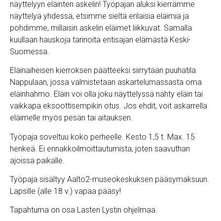
näyttelyyn eläinten askelin! Työpajan aluksi kierrämme
näyttelyä yhdessä, etsimme sieltä erilaisia eläimiä ja
pohdimme, millaisin askelin eläimet liikkuvat. Samalla
kuullaan hauskoja tarinoita entisajan elämästä Keski-
Suomessa.
Eläinaiheisen kierroksen päätteeksi siirrytään puuhatila
Nappulaan, jossa valmistetaan askartelumassasta oma
eläinhahmo. Eläin voi olla joku näyttelyssä nähty eläin tai
vaikkapa eksoottisempikin otus. Jos ehdit, voit askarrella
eläimelle myös pesän tai aitauksen.
Työpaja soveltuu koko perheelle. Kesto 1,5 t. Max. 15
henkeä. Ei ennakkoilmoittautumista, joten saavuthan
ajoissa paikalle.
Työpaja sisältyy Aalto2-museokeskuksen pääsymaksuun.
Lapsille (alle 18 v.) vapaa pääsy!
Tapahtuma on osa Lasten Lystin ohjelmaa.