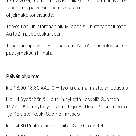
1.-4.2.2024, teemalla Hyvässä tilassa. Aallosta punkkiin -
tapahtumapäivä on osa myös tätä
ohjelmakokonaisuutta.
Tervetuloa juhlistamaan alkuvuoden suurinta tapahtumaa
Aalto2-museokeskukseen!
Tapahtumapäivään voi osallistua Aalto2-museokeskuksen
pääsymaksun hinnalla.
Päivän ohjelma:
klo 13.00-13.30 AALTO – Työ ja elämä -näyttelyn opastus
klo 14 Sydänääniä – punkin sykettä keskellä Suomea
1977-1992 -näyttelyn avaus. Teijo Hintikka, Punkmuseo ja
Ilja Koivisto, Keski-Suomen museo
klo 14.30 Punkkia harmoonilla, Kalle Grotenfelt