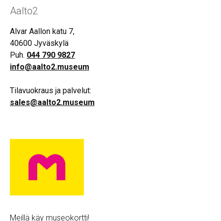
Aalto2
Alvar Aallon katu 7,
40600 Jyväskylä
Puh.
044 790 9827
info@aalto2.museum
Tilavuokraus ja palvelut:
sales@aalto2.museum
Meillä käy museokortti!