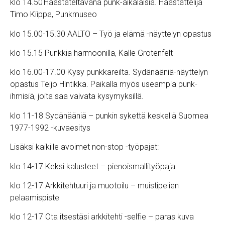
klo 14.50 Haastateltavana punk-aikalaisia. Haastattelija
Timo Kiippa, Punkmuseo
klo 15.00-15.30 AALTO – Työ ja elämä -näyttelyn opastus
klo 15.15 Punkkia harmoonilla, Kalle Grotenfelt
klo 16.00-17.00 Kysy punkkareilta. Sydänääniä-näyttelyn
opastus Teijo Hintikka. Paikalla myös useampia punk-
ihmisiä, joita saa vaivata kysymyksillä.
klo 11-18 Sydänääniä – punkin sykettä keskellä Suomea
1977-1992 -kuvaesitys
Lisäksi kaikille avoimet non-stop -työpajat:
klo 14-17 Keksi kalusteet – pienoismallityöpaja
klo 12-17 Arkkitehtuuri ja muotoilu – muistipelien
pelaamispiste
klo 12-17 Ota itsestäsi arkkitehti -selfie – paras kuva