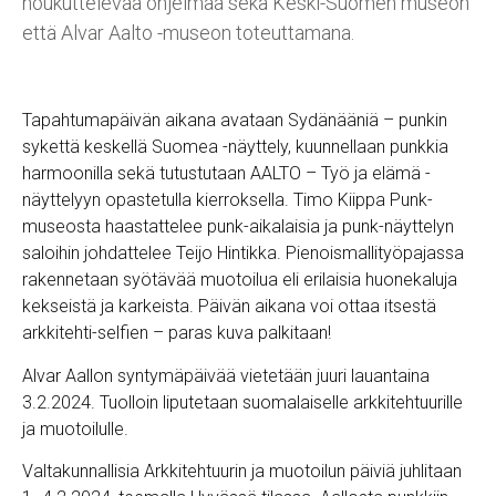
houkuttelevaa ohjelmaa sekä Keski-Suomen museon
että Alvar Aalto -museon toteuttamana.
Tapahtumapäivän aikana avataan Sydänääniä – punkin
sykettä keskellä Suomea -näyttely, kuunnellaan punkkia
harmoonilla sekä tutustutaan AALTO – Työ ja elämä -
näyttelyyn opastetulla kierroksella. Timo Kiippa Punk-
museosta haastattelee punk-aikalaisia ja punk-näyttelyn
saloihin johdattelee Teijo Hintikka. Pienoismallityöpajassa
rakennetaan syötävää muotoilua eli erilaisia huonekaluja
kekseistä ja karkeista. Päivän aikana voi ottaa itsestä
arkkitehti-selfien – paras kuva palkitaan!
Alvar Aallon syntymäpäivää vietetään juuri lauantaina
3.2.2024. Tuolloin liputetaan suomalaiselle arkkitehtuurille
ja muotoilulle.
Valtakunnallisia Arkkitehtuurin ja muotoilun päiviä juhlitaan