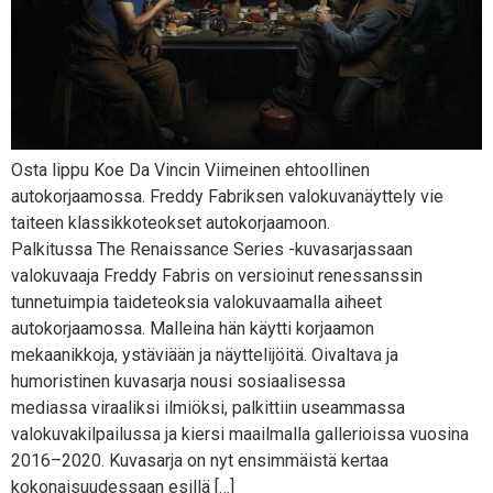
Osta lippu Koe Da Vincin Viimeinen ehtoollinen
autokorjaamossa. Freddy Fabriksen valokuvanäyttely vie
taiteen klassikkoteokset autokorjaamoon.
Palkitussa The Renaissance Series -kuvasarjassaan
valokuvaaja Freddy Fabris on versioinut renessanssin
tunnetuimpia taideteoksia valokuvaamalla aiheet
autokorjaamossa. Malleina hän käytti korjaamon
mekaanikkoja, ystäviään ja näyttelijöitä. Oivaltava ja
humoristinen kuvasarja nousi sosiaalisessa
mediassa viraaliksi ilmiöksi, palkittiin useammassa
valokuvakilpailussa ja kiersi maailmalla gallerioissa vuosina
2016–2020. Kuvasarja on nyt ensimmäistä kertaa
kokonaisuudessaan esillä […]