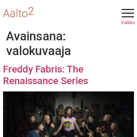
Avainsana:
valokuvaaja
Freddy Fabris: The
Renaissance Series