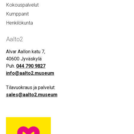
Kokouspalvelut
Kumppanit
Henkilökunta
Aalto2
Alvar Aallon katu 7,
40600 Jyväskylä
Puh.
044 790 9827
info@aalto2.museum
Tilavuokraus ja palvelut:
sales@aalto2.museum