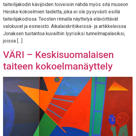
taiteilijakodin kävijöiden toiveisiin nähdä myös sitä museon
Heiska-kokoelmien taidetta, joka ei ole pysyvästi esillä
taiteilijakodissa. Teosten rinnalla näyttelyä elävöittävät
valokuvat ja esineistö. Aikalaiskritiikeissä- ja artikkeleissa
Jonaksen tuotantoa kuvailtiin lyyrisiksi tunnelmapalasiksi,
joissa […]
VÄRI – Keskisuomalaisen
taiteen kokoelmanäyttely