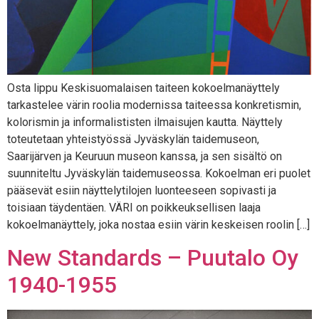
Osta lippu Keskisuomalaisen taiteen kokoelmanäyttely
tarkastelee värin roolia modernissa taiteessa konkretismin,
kolorismin ja informalististen ilmaisujen kautta. Näyttely
toteutetaan yhteistyössä Jyväskylän taidemuseon,
Saarijärven ja Keuruun museon kanssa, ja sen sisältö on
suunniteltu Jyväskylän taidemuseossa. Kokoelman eri puolet
pääsevät esiin näyttelytilojen luonteeseen sopivasti ja
toisiaan täydentäen. VÄRI on poikkeuksellisen laaja
kokoelmanäyttely, joka nostaa esiin värin keskeisen roolin […]
New Standards – Puutalo Oy
1940-1955