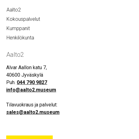
Aalto2
Kokouspalvelut
Kumppanit
Henkilökunta
Aalto2
Alvar Aallon katu 7,
40600 Jyväskylä
Puh.
044 790 9827
info@aalto2.museum
Tilavuokraus ja palvelut:
sales@aalto2.museum