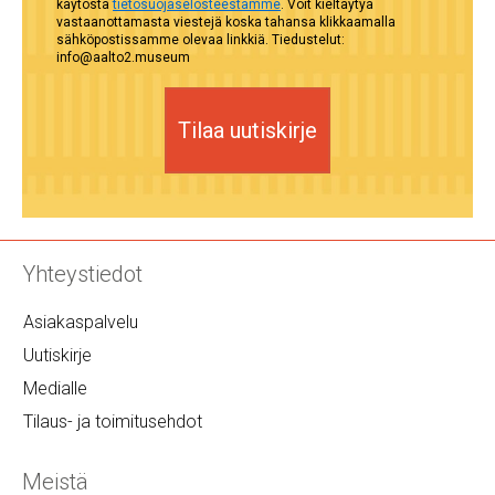
käytöstä
tietosuojaselosteestamme
. Voit kieltäytyä
vastaanottamasta viestejä koska tahansa klikkaamalla
sähköpostissamme olevaa linkkiä. Tiedustelut:
info@aalto2.museum
Tilaa uutiskirje
Yhteystiedot
Asiakaspalvelu
Uutiskirje
Medialle
Tilaus- ja toimitusehdot
Meistä