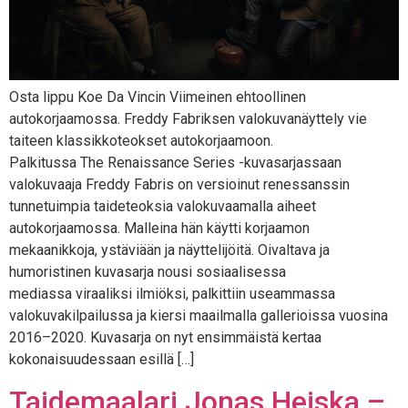
Osta lippu Koe Da Vincin Viimeinen ehtoollinen
autokorjaamossa. Freddy Fabriksen valokuvanäyttely vie
taiteen klassikkoteokset autokorjaamoon.
Palkitussa The Renaissance Series -kuvasarjassaan
valokuvaaja Freddy Fabris on versioinut renessanssin
tunnetuimpia taideteoksia valokuvaamalla aiheet
autokorjaamossa. Malleina hän käytti korjaamon
mekaanikkoja, ystäviään ja näyttelijöitä. Oivaltava ja
humoristinen kuvasarja nousi sosiaalisessa
mediassa viraaliksi ilmiöksi, palkittiin useammassa
valokuvakilpailussa ja kiersi maailmalla gallerioissa vuosina
2016–2020. Kuvasarja on nyt ensimmäistä kertaa
kokonaisuudessaan esillä […]
Taidemaalari Jonas Heiska –