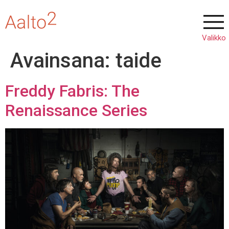
Avainsana:
taide
Freddy Fabris: The
Renaissance Series