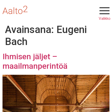
Avainsana:
Eugeni
Bach
Ihmisen jäljet –
maailmanperintöä