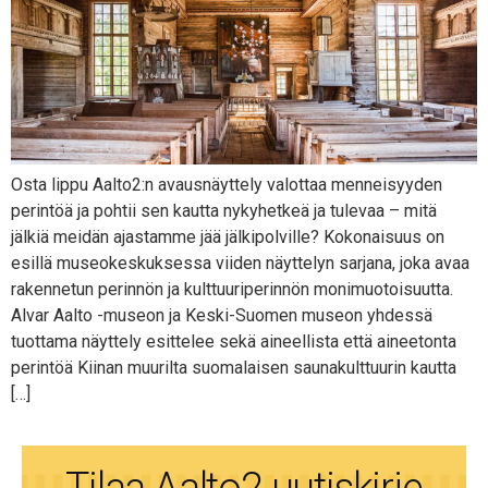
Osta lippu Aalto2:n avausnäyttely valottaa menneisyyden
perintöä ja pohtii sen kautta nykyhetkeä ja tulevaa – mitä
jälkiä meidän ajastamme jää jälkipolville? Kokonaisuus on
esillä museokeskuksessa viiden näyttelyn sarjana, joka avaa
rakennetun perinnön ja kulttuuriperinnön monimuotoisuutta.
Alvar Aalto -museon ja Keski-Suomen museon yhdessä
tuottama näyttely esittelee sekä aineellista että aineetonta
perintöä Kiinan muurilta suomalaisen saunakulttuurin kautta
[…]
Tilaa Aalto2 uutiskirje