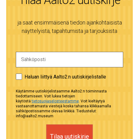
ja saat ensimmäisenä tiedon ajankohtaisista
näyttelyistä, tapahtumista ja tarjouksista
Haluan liittyä Aalto2:n uutiskirjelistalle
Käytämme uutiskirjelistaamme Aalto2:n toiminnasta
tiedottamiseen. Voit lukea tietojen
käytöstä
tietosuojaselosteestamme
. Voit kieltäytyä
vastaanottamasta viestejä koska tahansa klikkaamalla
sähköpostissamme olevaa linkkiä. Tiedustelut:
info@aalto2.museum
Tilaa uutiskirje