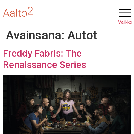
Avainsana:
Autot
Freddy Fabris: The
Renaissance Series