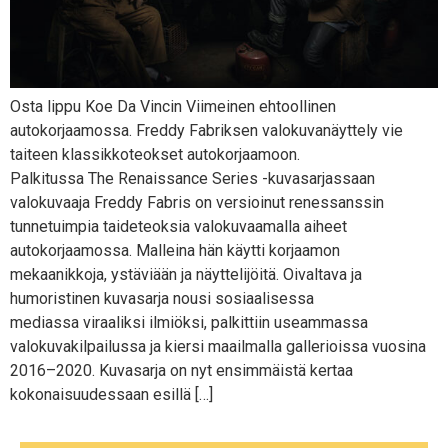
Osta lippu Koe Da Vincin Viimeinen ehtoollinen
autokorjaamossa. Freddy Fabriksen valokuvanäyttely vie
taiteen klassikkoteokset autokorjaamoon.
Palkitussa The Renaissance Series -kuvasarjassaan
valokuvaaja Freddy Fabris on versioinut renessanssin
tunnetuimpia taideteoksia valokuvaamalla aiheet
autokorjaamossa. Malleina hän käytti korjaamon
mekaanikkoja, ystäviään ja näyttelijöitä. Oivaltava ja
humoristinen kuvasarja nousi sosiaalisessa
mediassa viraaliksi ilmiöksi, palkittiin useammassa
valokuvakilpailussa ja kiersi maailmalla gallerioissa vuosina
2016–2020. Kuvasarja on nyt ensimmäistä kertaa
kokonaisuudessaan esillä […]