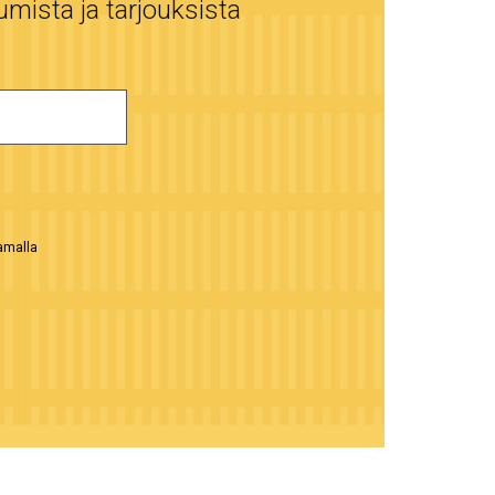
umista ja tarjouksista
aamalla