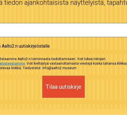
tiedon ajankohtaisista näyttelyistä, tapaht
ä Aalto2:n uutiskirjelistalle
istaamme Aalto2:n toiminnasta tiedottamiseen. Voit lukea tietojen
selosteestamme
. Voit kieltäytyä vastaanottamasta viestejä koska tahansa klikk
evaa linkkiä. Tiedustelut: info@aalto2.museum
Tilaa uutiskirje