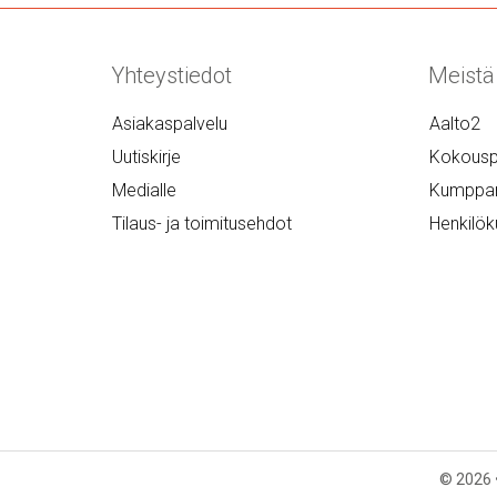
Yhteystiedot
Meistä
Asiakaspalvelu
Aalto2
Uutiskirje
Kokousp
Medialle
Kumppan
Tilaus- ja toimitusehdot
Henkilök
© 2026 