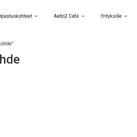
Opastuskohteet
Aalto2 Café
Yrityksille
kohde”
ohde