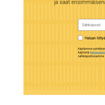
ja saat ensimmäisenä 
Haluan liitty
Käytämme uutiskirjel
käytöstä
tietosuoja
sähköpostissamme ol