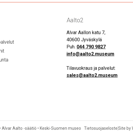
Aalto2
Alvar Aallon katu 7,
40600 Jyväskylä
alvelut
Puh.
044 790 9827
it
info@aalto2.museum
unta
Tilavuokraus ja palvelut:
sales@aalto2.museum
• Alvar Aalto -säätiö • Keski-Suomen museo
Tietosuojaseloste
Site by