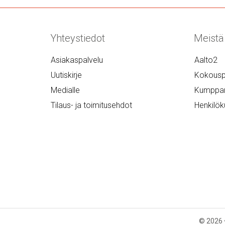
Yhteystiedot
Meistä
Asiakaspalvelu
Aalto2
Uutiskirje
Kokousp
Medialle
Kumppan
Tilaus- ja toimitusehdot
Henkilök
© 2026 