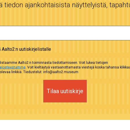
tiedon ajankohtaisista näyttelyistä, tapaht
ä Aalto2:n uutiskirjelistalle
istaamme Aalto2:n toiminnasta tiedottamiseen. Voit lukea tietojen
selosteestamme
. Voit kieltäytyä vastaanottamasta viestejä koska tahansa klikk
evaa linkkiä. Tiedustelut: info@aalto2.museum
Tilaa uutiskirje