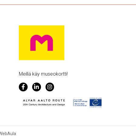
Meillä käy museokortti!
 WebAula