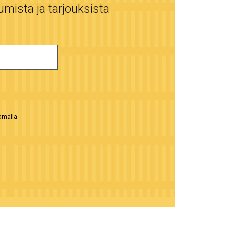
umista ja tarjouksista
aamalla