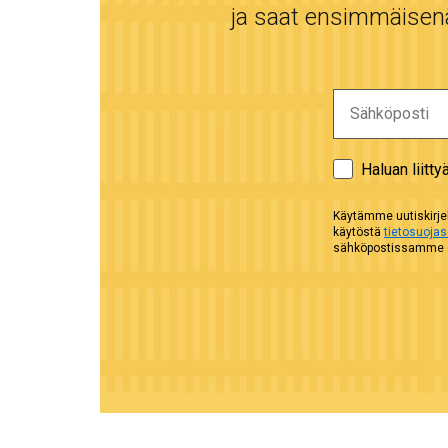
ja saat ensimmäisenä 
Haluan liitty
Käytämme uutiskirjel
käytöstä
tietosuoja
sähköpostissamme ol