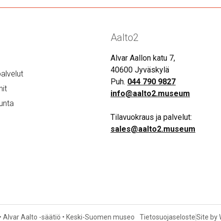
Aalto2
Alvar Aallon katu 7,
40600 Jyväskylä
alvelut
Puh.
044 790 9827
it
info@aalto2.museum
unta
Tilavuokraus ja palvelut:
sales@aalto2.museum
• Alvar Aalto -säätiö • Keski-Suomen museo
Tietosuojaseloste
Site by