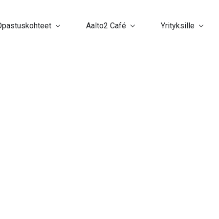
Opastuskohteet
Aalto2 Café
Yrityksille