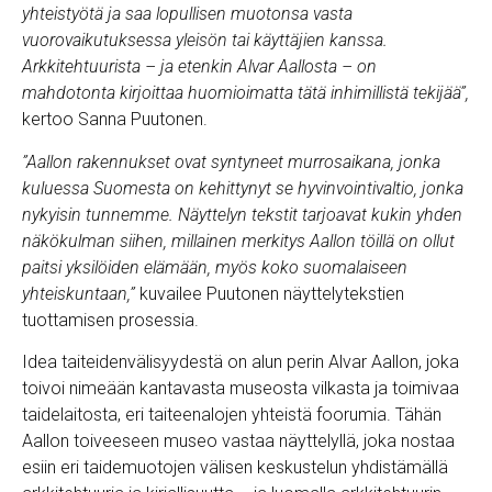
yhteistyötä ja saa lopullisen muotonsa vasta
vuorovaikutuksessa yleisön tai käyttäjien kanssa.
Arkkitehtuurista – ja etenkin Alvar Aallosta – on
mahdotonta kirjoittaa huomioimatta tätä inhimillistä tekijää”,
kertoo Sanna Puutonen.
”Aallon rakennukset ovat syntyneet murrosaikana, jonka
kuluessa Suomesta on kehittynyt se hyvinvointivaltio, jonka
nykyisin tunnemme. Näyttelyn tekstit tarjoavat kukin yhden
näkökulman siihen, millainen merkitys Aallon töillä on ollut
paitsi yksilöiden elämään, myös koko suomalaiseen
yhteiskuntaan,”
kuvailee Puutonen näyttelytekstien
tuottamisen prosessia.
Idea taiteidenvälisyydestä on alun perin Alvar Aallon, joka
toivoi nimeään kantavasta museosta vilkasta ja toimivaa
taidelaitosta, eri taiteenalojen yhteistä foorumia. Tähän
Aallon toiveeseen museo vastaa näyttelyllä, joka nostaa
esiin eri taidemuotojen välisen keskustelun yhdistämällä