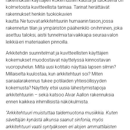
rakennuksiin käyttäjien kokemusten kautta ja tuloksena on
kolmetoista kuvitteellista tarinaa. Tarinat herättävät
rakennukset henkiin tuokiokuvien
kautta. Ne tuovat arkkitehtuuriin humaanin tason, jossa
rakennetun tilan ja ympäristön päähenkilö on ihminen, joka
asettuu taloksi, aistii tunnelmia tai vaikkapa seuraa valon
leikkiä eri materiaalien pinnoilla.
Arkkitehdin suunnitelmat ja kuvitteellisten käyttäjien
kokemukset muodostavat näyttelyssä kiinnostavan
vuoropuhelun.
Miltä uusi kotitalo näyttää lapsen silmin?
Millaiselta kuulostaa, kun arkkitehtuuri soi? Miten
sairaalarakennus tukee potilaiden yhteisöllisyyden
kokemusta?
Näyttely etsii uusia lähestymistapoja
arkkitehtuuriin – sekä katsoo
Alvar Aallon rakennuksia
ennen kaikkea inhimillisistä näkökulmista.
”Arkkitehtuuri muistuttaa taidemuotona musiikkia. Kuten
säveltäjän kynästä alkunsa saanut sinfonia, myös
arkkitehtuuri vaatii syntyäkseen eri alojen ammattilaisten