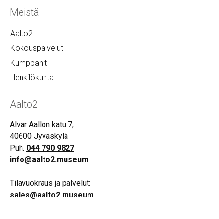
Meistä
Aalto2
Kokouspalvelut
Kumppanit
Henkilökunta
Aalto2
Alvar Aallon katu 7,
40600 Jyväskylä
Puh.
044 790 9827
info@aalto2.museum
Tilavuokraus ja palvelut:
sales@aalto2.museum