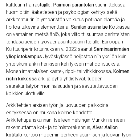
kulttuurin harrastajille.
Paimion parantolan
suunnittelussa
huomioitiin lääketieteen ja psykologian kehitys sekä
arkkitehtuurin ja ympäristön vaikutus potilaan elämää ja
hoitoa tukevina elementteinä.
Sunilan asuinalue
Kotkassa
on varhainen metsälähiö, joka viitoitti suuntaa perinteisten
tehdasalueiden työväenasuntosuunnittelulle. Euroopan
Kulttuuriperintötunnuksen v. 2022 saanut
Seminaarinmäen
yliopistokampus
Jyväskylässä heijastaa niin yksilön kuin
yhteiskunnankin henkisen kehityksen mahdollisuuksia.
Monen imatralaisen kaste-, rippi- tai vihkikirkossa,
Kolmen
ristin kirkossa
arki ja pyhä yhdistyvät, tuoden
seurakuntatyön moninaisuuden ja saavutettavuuden
kaikkien ulottuville.
Arkkitehtien arkisen työn ja luovuuden paikkoina
esityksessä on mukana kolme kohdetta.
Arkkitehtipariskunnan itselleen Helsingin Munkkiniemeen
rakennuttama koti- ja toimistorakennus,
Alvar Aallon
kotitalo
kertoo modernin perheen asumisen ja luovan työn