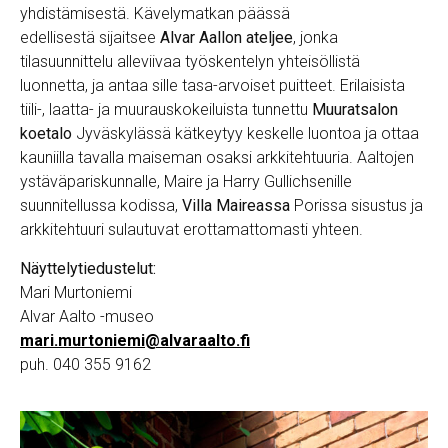
yhdistämisestä. Kävelymatkan päässä
edellisestä sijaitsee
Alvar Aallon ateljee
, jonka
tilasuunnittelu alleviivaa työskentelyn yhteisöllistä
luonnetta, ja antaa sille tasa-arvoiset puitteet. Erilaisista
tiili-, laatta- ja muurauskokeiluista tunnettu
Muuratsalon
koetalo
Jyväskylässä kätkeytyy keskelle luontoa ja ottaa
kauniilla tavalla maiseman osaksi arkkitehtuuria. Aaltojen
ystäväpariskunnalle, Maire ja Harry Gullichsenille
suunnitellussa kodissa,
Villa Maireassa
Porissa sisustus ja
arkkitehtuuri sulautuvat erottamattomasti yhteen.
Näyttelytiedustelut:
Mari Murtoniemi
Alvar Aalto -museo
mari.murtoniemi@alvaraalto.fi
puh. 040 355 9162