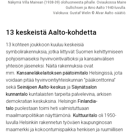
Näkymä Villa Mairean (1938-39) olohuoneesta pihalle. Oviaukossa Maire
Gullichsen ja Aino Aalto 1940-luvulla.
Valokuva: Gustaf Welin © Alvar Aalto -säätiö.
13 keskeistä Aalto-kohdetta
13 kohteen joukkoon kuuluu keskeisiä
symbolirakennuksia, jotka liittyvät Suomen kehittymiseen
pohjoismaiseksi hyvinvointivaltioksi ja kansainvälisen
yhteisön jäseneksi. Näitä rakennuksia ovat
mm.
Kansaneläkelaitoksen päätoimitalo
Helsingissä, jota
voidaan pitää hyvinvointiyhteiskunnan ”pääkonttorina”
sekä
Seinäjoen Aalto-keskus
ja
Säynätsalon
kunnantalo
kuntalaisten tarpeita palvelevina, arkisen
demokratian keskuksina. Helsingin
Finlandia-
talo
puolestaan toimi heti valmistuttuaan
maailmanpolitiikan näyttämönä.
Kulttuuritalo
oli 1950-
luvulla Helsinkiin rakennetun työväen kaupunginosan
maamerkki ja kokoontumispaikka henkisen ja ruumiillisen