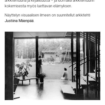
arkkitehtuuria ja kirjallisuutta – ja luomalla arkkitehtuurin
kokemisesta myös luettavan elämyksen.
Näyttelyn visuaalisen ilmeen on suunnitellut arkkitehti
Justiina Mäenpää
.