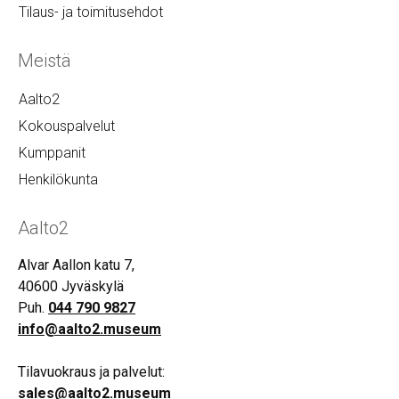
Tilaus- ja toimitusehdot
Meistä
Aalto2
Kokouspalvelut
Kumppanit
Henkilökunta
Aalto2
Alvar Aallon katu 7,
40600 Jyväskylä
Puh.
044 790 9827
info@aalto2.museum
Tilavuokraus ja palvelut:
sales@aalto2.museum