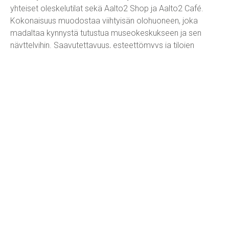
yhteiset oleskelutilat sekä Aalto2 Shop ja Aalto2 Café.
Kokonaisuus muodostaa viihtyisän olohuoneen, joka
madaltaa kynnystä tutustua museokeskukseen ja sen
näyttelyihin. Saavutettavuus, esteettömyys ja tilojen
yhteiskäyttö mahdollistavat aiempaa laajempien näyttely-,
oheisohjelma- ja palvelukokonaisuuksien luomisen eri
kohderyhmille. Laajennusosan myötä museokeskuksesta
löytyvät hieman yli 5000m2:n tilat.
Keski-Suomen museo perustettiin vuonna 1932 ja museo
toimi ensimmäiset vuosikymmenet Cygnaeuksenkadulla
pienessä tiilitalossa. Keski-Suomen museoyhdistys oli
kääntynyt arkkitehti Alvar Aallon puoleen vuonna 1953,
joka lahjoitti vuonna 1959 valmistuneet lopulliset
piirustukset yhdistykselle ”osoituksena tuntemastaan
kiintymyksestä kotiseutuaan kohtaan”. Keski-Suomen
museo valmistui Ruusupuistoon vuonna 1961. Museon
eräs arkkitehtoninen erikoisuus on ylimmän kerroksen
luentosalin katto, joka on toteutettu puurimoista vapaasti