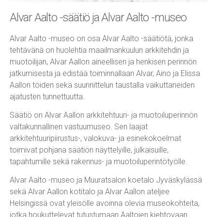
Alvar Aalto -säätiö ja Alvar Aalto -museo
Alvar Aalto -museo on osa Alvar Aalto -säätiötä, jonka
tehtävänä on huolehtia maailmankuulun arkkitehdin ja
muotoilijan, Alvar Aallon aineellisen ja henkisen perinnön
jatkumisesta ja edistää toiminnallaan Alvar, Aino ja Elissa
Aallon töiden sekä suunnittelun taustalla vaikuttaneiden
ajatusten tunnettuutta.
Säätiö on Alvar Aallon arkkitehtuuri- ja muotoiluperinnön
valtakunnallinen vastuumuseo. Sen laajat
arkkitehtuuripiirustus-, valokuva- ja esinekokoelmat
toimivat pohjana säätiön näyttelyille, julkaisuille,
tapahtumille sekä rakennus- ja muotoiluperintötyölle.
Alvar Aalto -museo ja Muuratsalon koetalo Jyväskylässä
sekä Alvar Aallon kotitalo ja Alvar Aallon ateljee
Helsingissä ovat yleisölle avoinna olevia museokohteita,
jotka houkuttelevat tutustumaan Aaltojen kiehtovaan