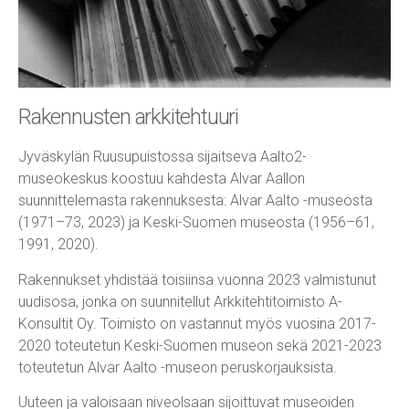
Rakennusten arkkitehtuuri
Jyväskylän Ruusupuistossa sijaitseva Aalto2-
museokeskus koostuu kahdesta Alvar Aallon
suunnittelemasta rakennuksesta: Alvar Aalto -museosta
(1971–73, 2023) ja Keski-Suomen museosta (1956–61,
1991, 2020).
Rakennukset yhdistää toisiinsa vuonna 2023 valmistunut
uudisosa, jonka on suunnitellut Arkkitehtitoimisto A-
Konsultit Oy. Toimisto on vastannut myös vuosina 2017-
2020 toteutetun Keski-Suomen museon sekä 2021-2023
toteutetun Alvar Aalto -museon peruskorjauksista.
Uuteen ja valoisaan niveolsaan sijoittuvat museoiden