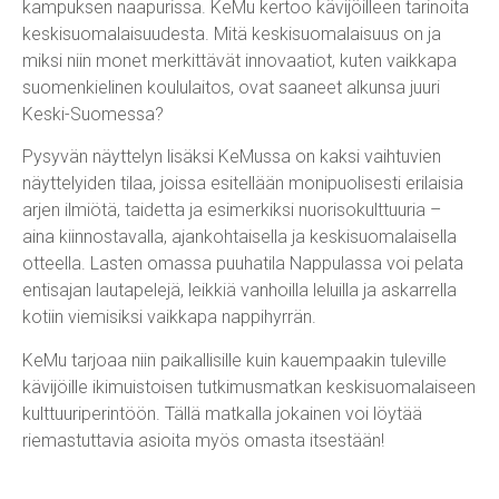
kampuksen naapurissa. KeMu kertoo kävijöilleen tarinoita
keskisuomalaisuudesta. Mitä keskisuomalaisuus on ja
miksi niin monet merkittävät innovaatiot, kuten vaikkapa
suomenkielinen koululaitos, ovat saaneet alkunsa juuri
Keski-Suomessa?
Pysyvän näyttelyn lisäksi KeMussa on kaksi vaihtuvien
näyttelyiden tilaa, joissa esitellään monipuolisesti erilaisia
arjen ilmiötä, taidetta ja esimerkiksi nuorisokulttuuria –
aina kiinnostavalla, ajankohtaisella ja keskisuomalaisella
otteella. Lasten omassa puuhatila Nappulassa voi pelata
entisajan lautapelejä, leikkiä vanhoilla leluilla ja askarrella
kotiin viemisiksi vaikkapa nappihyrrän.
KeMu tarjoaa niin paikallisille kuin kauempaakin tuleville
kävijöille ikimuistoisen tutkimusmatkan keskisuomalaiseen
kulttuuriperintöön. Tällä matkalla jokainen voi löytää
riemastuttavia asioita myös omasta itsestään!