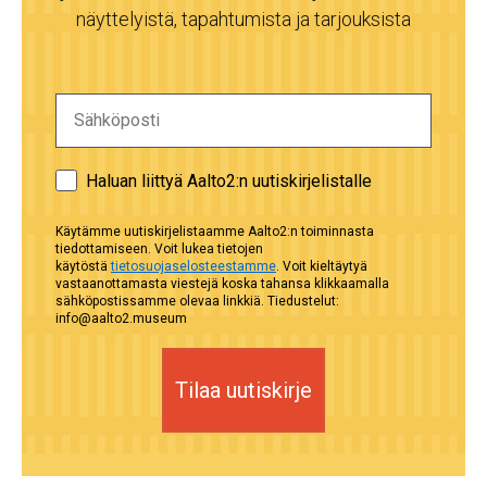
näyttelyistä, tapahtumista ja tarjouksista
Haluan liittyä Aalto2:n uutiskirjelistalle
Käytämme uutiskirjelistaamme Aalto2:n toiminnasta
tiedottamiseen. Voit lukea tietojen
käytöstä
tietosuojaselosteestamme
. Voit kieltäytyä
vastaanottamasta viestejä koska tahansa klikkaamalla
sähköpostissamme olevaa linkkiä. Tiedustelut:
info@aalto2.museum
Tilaa uutiskirje