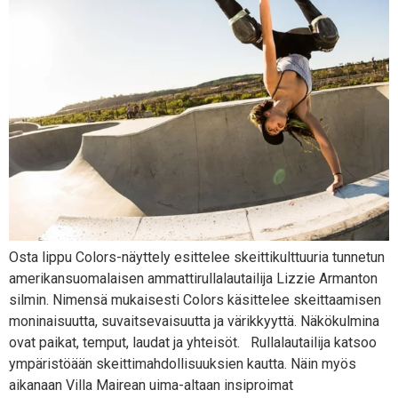
Osta lippu Colors-näyttely esittelee skeittikulttuuria tunnetun
amerikansuomalaisen ammattirullalautailija Lizzie Armanton
silmin. Nimensä mukaisesti Colors käsittelee skeittaamisen
moninaisuutta, suvaitsevaisuutta ja värikkyyttä. Näkökulmina
ovat paikat, temput, laudat ja yhteisöt. Rullalautailija katsoo
ympäristöään skeittimahdollisuuksien kautta. Näin myös
aikanaan Villa Mairean uima-altaan insiproimat