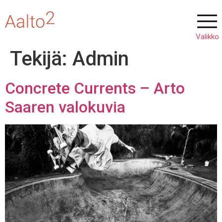
Tekijä:
Admin
Concrete Currents – Arto
Saaren valokuvia