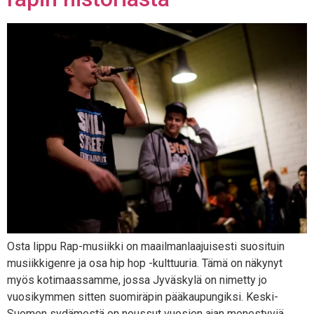
Osta lippu Rap-musiikki on maailmanlaajuisesti suosituin
musiikkigenre ja osa hip hop -kulttuuria. Tämä on näkynyt
myös kotimaassamme, jossa Jyväskylä on nimetty jo
vuosikymmen sitten suomiräpin pääkaupungiksi. Keski-
Suomen sydämestä on noussut vuosien ajan menestyviä