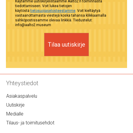
Käytämme uutiskirjelistaamme Aalto2:n toiminnasta
tiedottamiseen. Voit lukea tietojen
käytöstä
tietosuojaselosteestamme
. Voit kieltäytyä
vastaanottamasta viestejä koska tahansa klikkaamalla
sähköpostissamme olevaa linkkiä. Tiedustelut:
info@aalto2.museum
Tilaa uutiskirje
Yhteystiedot
Asiakaspalvelu
Uutiskirje
Medialle
Tilaus- ja toimitusehdot