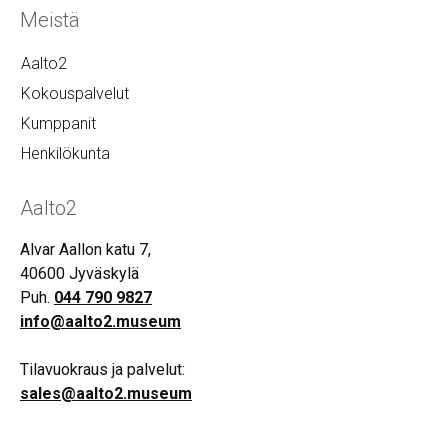
Meistä
Aalto2
Kokouspalvelut
Kumppanit
Henkilökunta
Aalto2
Alvar Aallon katu 7,
40600 Jyväskylä
Puh.
044 790 9827
info@aalto2.museum
Tilavuokraus ja palvelut:
sales@aalto2.museum