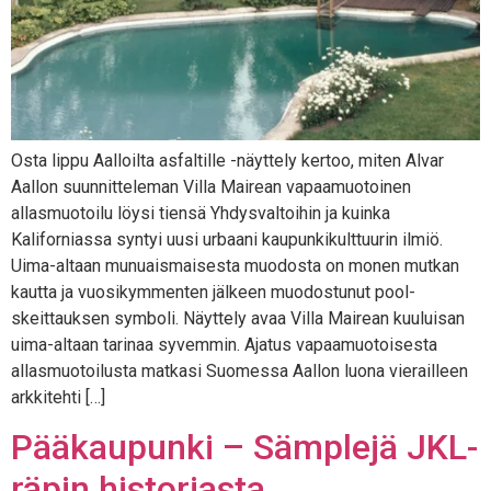
Osta lippu Aalloilta asfaltille -näyttely kertoo, miten Alvar
Aallon suunnitteleman Villa Mairean vapaamuotoinen
allasmuotoilu löysi tiensä Yhdysvaltoihin ja kuinka
Kaliforniassa syntyi uusi urbaani kaupunkikulttuurin ilmiö.
Uima-altaan munuaismaisesta muodosta on monen mutkan
kautta ja vuosikymmenten jälkeen muodostunut pool-
skeittauksen symboli. Näyttely avaa Villa Mairean kuuluisan
uima-altaan tarinaa syvemmin. Ajatus vapaamuotoisesta
allasmuotoilusta matkasi Suomessa Aallon luona vierailleen
arkkitehti […]
Pääkaupunki – Sämplejä JKL-
räpin historiasta