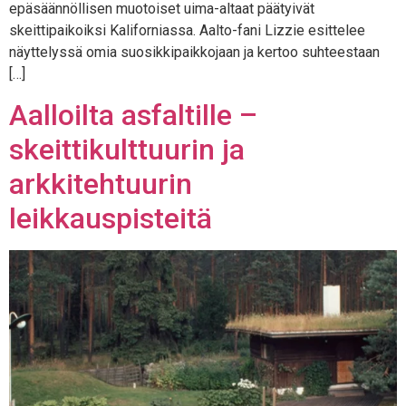
epäsäännöllisen muotoiset uima-altaat päätyivät
skeittipaikoiksi Kaliforniassa. Aalto-fani Lizzie esittelee
näyttelyssä omia suosikkipaikkojaan ja kertoo suhteestaan
[…]
Aalloilta asfaltille –
skeittikulttuurin ja
arkkitehtuurin
leikkauspisteitä