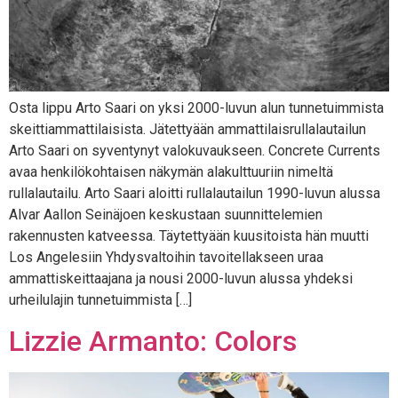
Osta lippu Arto Saari on yksi 2000-luvun alun tunnetuimmista
skeittiammattilaisista. Jätettyään ammattilaisrullalautailun
Arto Saari on syventynyt valokuvaukseen. Concrete Currents
avaa henkilökohtaisen näkymän alakulttuuriin nimeltä
rullalautailu. Arto Saari aloitti rullalautailun 1990-luvun alussa
Alvar Aallon Seinäjoen keskustaan suunnittelemien
rakennusten katveessa. Täytettyään kuusitoista hän muutti
Los Angelesiin Yhdysvaltoihin tavoitellakseen uraa
ammattiskeittaajana ja nousi 2000-luvun alussa yhdeksi
urheilulajin tunnetuimmista […]
Lizzie Armanto: Colors