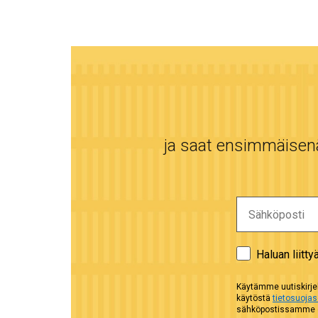
ja saat ensimmäisenä 
Haluan liitty
Käytämme uutiskirjel
käytöstä
tietosuoja
sähköpostissamme ol