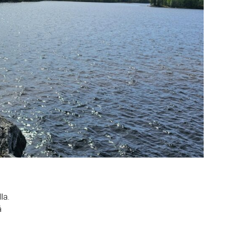
la.
ä