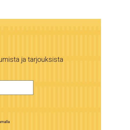
umista ja tarjouksista
aamalla