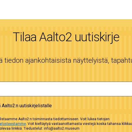
Tilaa Aalto2 uutiskirje
tiedon ajankohtaisista näyttelyistä, tapaht
ä Aalto2:n uutiskirjelistalle
istaamme Aalto2:n toiminnasta tiedottamiseen. Voit lukea tietojen
selosteestamme
. Voit kieltäytyä vastaanottamasta viestejä koska tahansa klikk
evaa linkkiä. Tiedustelut: info@aalto2.museum