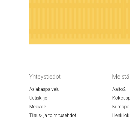
Yhteystiedot
Meistä
Asiakaspalvelu
Aalto2
Uutiskirje
Kokousp
Medialle
Kumppan
Tilaus- ja toimitusehdot
Henkilök