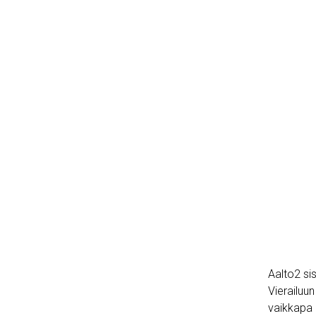
Aalto2 si
Vierailuun
vaikkapa 