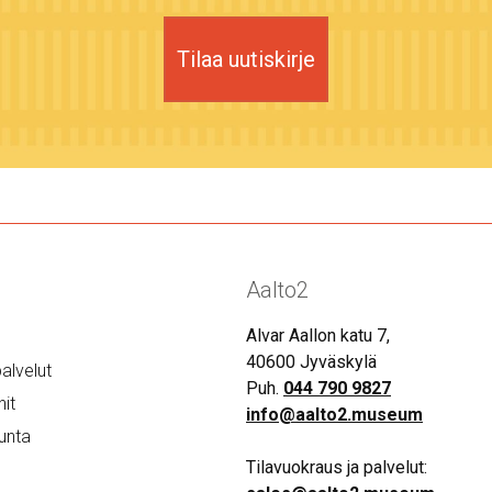
Tilaa uutiskirje
Aalto2
Alvar Aallon katu 7,
40600 Jyväskylä
alvelut
Puh.
044 790 9827
it
info@aalto2.museum
unta
Tilavuokraus ja palvelut: