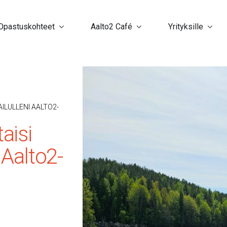
Opastuskohteet
Aalto2 Café
Yrityksille
ILULLENI AALTO2-
aisi
i Aalto2-