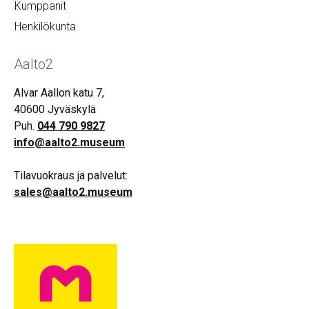
Kumppanit
Henkilökunta
Aalto2
Alvar Aallon katu 7,
40600 Jyväskylä
Puh.
044 790 9827
info@aalto2.museum
Tilavuokraus ja palvelut:
sales@aalto2.museum