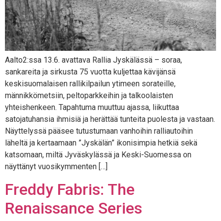
Aalto2:ssa 13.6. avattava Rallia Jyskälässä – soraa,
sankareita ja sirkusta 75 vuotta kuljettaa kävijänsä
keskisuomalaisen rallikilpailun ytimeen sorateille,
männikkömetsiin, peltoparkkeihin ja talkoolaisten
yhteishenkeen. Tapahtuma muuttuu ajassa, liikuttaa
satojatuhansia ihmisiä ja herättää tunteita puolesta ja vastaan.
Näyttelyssä pääsee tutustumaan vanhoihin ralliautoihin
läheltä ja kertaamaan ”Jyskälän” ikonisimpia hetkiä sekä
katsomaan, miltä Jyväskylässä ja Keski-Suomessa on
näyttänyt vuosikymmenten […]
Freddy Fabris: The
Renaissance Series