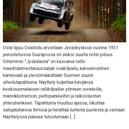
Osta lippu Osallistu arvontaan Jyväskylässä vuonna 1951
perustetuissa Suurajoissa oli aluksi suurta reitin pituus.
Sittemmin ”Jyskälästä” on kasvanut rallin
maailmanmestaruussarjan osakilpailu, kansainvälinen
karnevaali ja yleisömäärältään Suomen suurin
urheilutapahtuma. Näyttely kuljettaa kävijänsä
keskisuomalaisen rallikilpailun ytimeen sorateille,
männikkömetsiin, peltoparkkeihin ja talkoolaisten
yhteishenkeen. Tapahtuma muuttuu ajassa, liikuttaa
satojatuhansia ihmisiä ja herättää tunteita puolesta ja vastaan.
Näyttelyssä pääsee tutustumaan […]