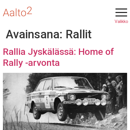
Avainsana:
Rallit
Rallia Jyskälässä: Home of
Rally -arvonta