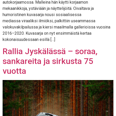
autokorjaamossa. Malleina hän käytti korjaamon
mekaanikkoja, ystäviään ja näyttelijöitä. Oivaltava ja
humoristinen kuvasarja nousi sosiaalisessa
mediassa viraaliksi ilmiöksi, palkittiin useammassa
valokuvakilpailussa ja kiersi maailmalla gallerioissa vuosina
2016–2020. Kuvasarja on nyt ensimmäistä kertaa
kokonaisuudessaan esillä […]
Rallia Jyskälässä – soraa,
sankareita ja sirkusta 75
vuotta